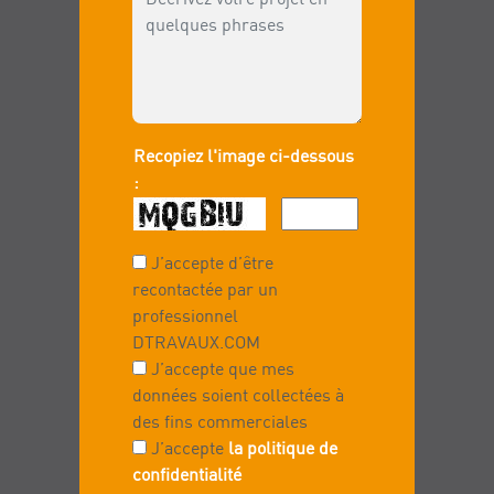
Recopiez l'image ci-dessous
:
J’accepte d’être
recontactée par un
professionnel
DTRAVAUX.COM
J’accepte que mes
données soient collectées à
des fins commerciales
J’accepte
la politique de
confidentialité