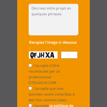
Recopiez l'image ci-dessous
:
J’accepte d’être
recontactée par un
professionnel
DTRAVAUX.COM
J’accepte que mes
données soient collectées à
des fins commerciales
J’accepte
la politique de