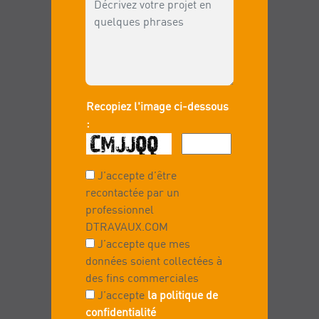
Recopiez l'image ci-dessous
:
J’accepte d’être
recontactée par un
professionnel
DTRAVAUX.COM
J’accepte que mes
données soient collectées à
des fins commerciales
J’accepte
la politique de
confidentialité