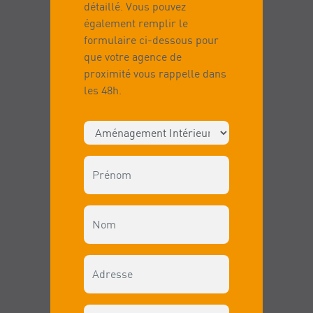
détaillé. Vous pouvez
également remplir le
formulaire ci-dessous pour
que votre agence de
proximité vous rappelle dans
les 48h.