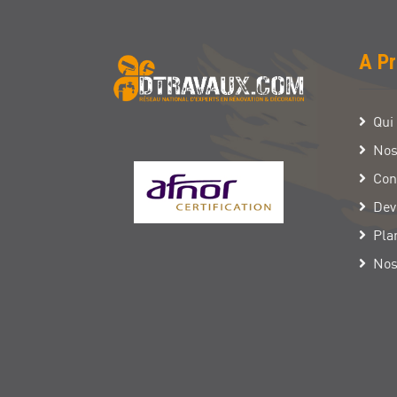
A P
Qui
Nos
Con
Dev
Pla
Nos