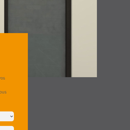
vos
vous