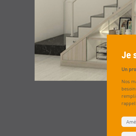
Je 
Un pro
Nos ma
besoin
rempli
rappel