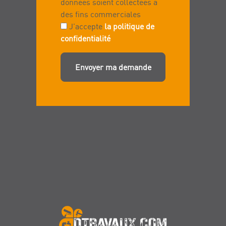
données soient collectées à
des fins commerciales
J’accepte
la politique de
confidentialité
Envoyer ma demande