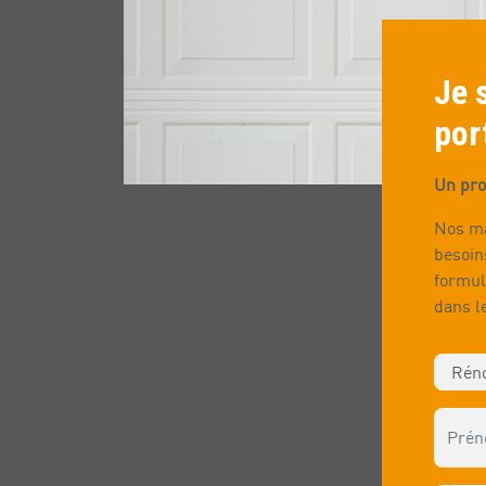
Je 
por
Un pro
Nos ma
besoin
formul
dans l