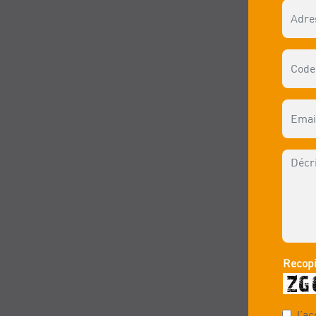
Recopi
J’ac