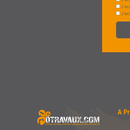
J’ac
J’ac
A P