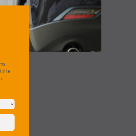
vos
ir le
le